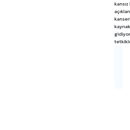
kansız 
açıkla
kanser
kaynak
gidiyo
tetkikl