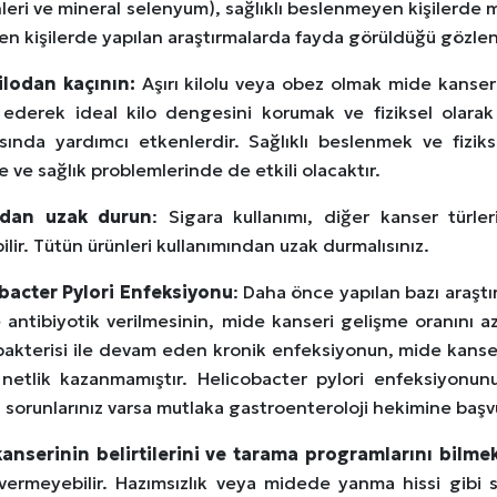
leri ve mineral selenyum), sağlıklı beslenmeyen kişilerde mid
en kişilerde yapılan araştırmalarda fayda görüldüğü gözle
kilodan kaçının:
Aşırı kilolu veya obez olmak mide kanseri 
 ederek ideal kilo dengesini korumak ve fiziksel olarak
sında yardımcı etkenlerdir. Sağlıklı beslenmek ve fizik
 ve sağlık problemlerinde de etkili olacaktır.
adan uzak durun
: Sigara kullanımı, diğer kanser türle
bilir. Tütün ürünleri kullanımından uzak durmalısınız.
bacter Pylori Enfeksiyonu
: Daha önce yapılan bazı araştı
re antibiyotik verilmesinin, mide kanseri gelişme oranını 
 bakterisi ile devam eden kronik enfeksiyonun, mide kanser
netlik kazanmamıştır. Helicobacter pylori enfeksiyonun
 sorunlarınız varsa mutlaka gastroenteroloji hekimine başv
anserinin belirtilerini ve tarama programlarını bilmek
 vermeyebilir. Hazımsızlık veya midede yanma hissi gibi si