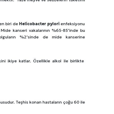
en biri de
Helicobacter pylori
enfeksiyonu
r. Mide kanseri vakalarının %65-85’inde bu
 olguların %2’sinde de mide kanserine
i ikiye katlar. Özellikle alkol ile birlikte
nusudur. Teşhis konan hastaların çoğu 60 ile