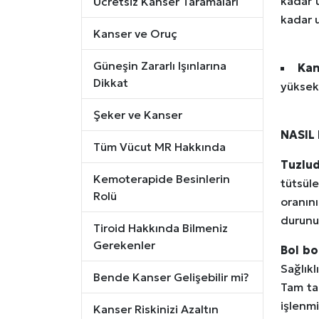
kadar 
Ücretsiz Kanser Taramaları
kadar u
Kanser ve Oruç
Güneşin Zararlı Işınlarına
Kan
Dikkat
yüksekt
Şeker ve Kanser
NASIL
Tüm Vücut MR Hakkında
Tuzlu
Kemoterapide Besinlerin
tütsül
Rolü
oranın
durunu
Tiroid Hakkında Bilmeniz
Gerekenler
Bol bo
Sağlık
Bende Kanser Gelişebilir mi?
Tam ta
işlenmi
Kanser Riskinizi Azaltın