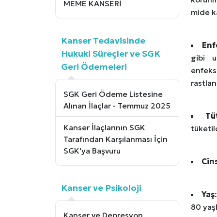
MEME KANSERİ
mide k
Kanser Tedavisinde
Enf
Hukuki Süreçler ve SGK
gibi u
Geri Ödemeleri
enfeks
rastla
SGK Geri Ödeme Listesine
Alınan İlaçlar - Temmuz 2025
Tü
Kanser İlaçlarının SGK
tüketil
Tarafından Karşılanması İçin
SGK'ya Başvuru
Cin
Kanser ve Psikoloji
Yaş
80 yaşl
Kanser ve Depresyon