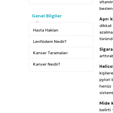
vitamin
beslen
Genel Bilgiler
Aşırı 
dikkat
Hasta Hakları
azalma
türünde
Lenfödem Nedir?
Sigar
Kanser Taramaları
arttıra
Kanser Nedir?
Helico
kişile
pylori
henüz 
sistemi
Mide k
belirti