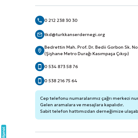
0 212 238 30 30
tkd@turkkanserdernegi.org
Bedrettin Mah. Prof. Dr. Bedii Gorbon Sk. N
(Şişhane Metro Durağı Kasımpaşa Çıkışı)
0 534 873 58 76
0 538 216 75 64
Cep telefonu numaralarımız çağrı merkezi nu
Gelen aramalara ve mesajlara kapalıdır.
Sabit telefon hattımızdan derneğimize ulaşabil