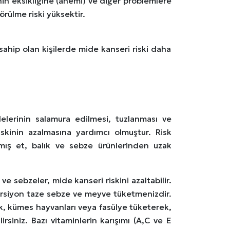
in eksikliğine (anemi) ve diğer problemlere
örülme riski yüksektir.
sahip olan kişilerde mide kanseri riski daha
lerinin salamura edilmesi, tuzlanması ve
skinin azalmasına yardımcı olmuştur. Risk
nmış et, balık ve sebze ürünlerinden uzak
e sebzeler, mide kanseri riskini azaltabilir.
orsiyon taze sebze ve meyve tüketmenizdir.
ık, kümes hayvanları veya fasülye tüketerek,
irsiniz. Bazı vitaminlerin karışımı (A,C ve E