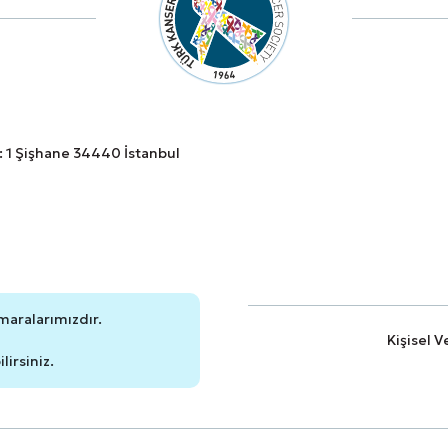
o: 1 Şişhane 34440 İstanbul
maralarımızdır.
Kişisel 
irsiniz.