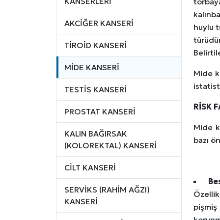
KANSERLERİ
torbay
kalınba
AKCİĞER KANSERİ
huylu 
türüdü
TİROİD KANSERİ
Belirti
MİDE KANSERİ
Mide ka
istatis
TESTİS KANSERİ
RİSK 
PROSTAT KANSERİ
Mide k
KALIN BAĞIRSAK
bazı ön
(KOLOREKTAL) KANSERİ
CİLT KANSERİ
Be
SERVİKS (RAHİM AĞZI)
Özellik
KANSERİ
pişmiş
korunm