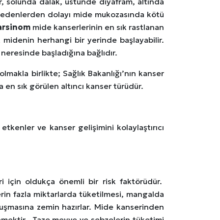
, solunda dalak, üstünde diyafram, altında
 nedenlerden dolayı mide mukozasında kötü
arsinom
mide kanserlerinin en sık rastlanan
midenin herhangi bir yerinde başlayabilir.
n neresinde başladığına bağlıdır.
olmakla birlikte; Sağlık Bakanlığı’nın kanser
a en sık görülen altıncı kanser türüdür.
etkenler ve kanser gelişimini kolaylaştırıcı
i için oldukça önemli bir risk faktörüdür.
erin fazla miktarlarda tüketilmesi, mangalda
oluşmasına zemin hazırlar. Mide kanserinden
emektir. Taze meyve ve sebzelerin tüketimi