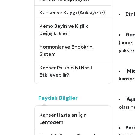
Kanser ve Kaygı (Anksiyete)
Etn
Kemo Beyin ve Kişilik
Değişiklikleri
Gen
(anne,
Hormonlar ve Endokrin
yüksekt
Sistem
Kanser Psikolojiyi Nasıl
Mid
Etkileyebilir?
kanser
Faydalı Bilgiler
Aşı
olası n
Kanser Hastaları İçin
Lenfödem
Per