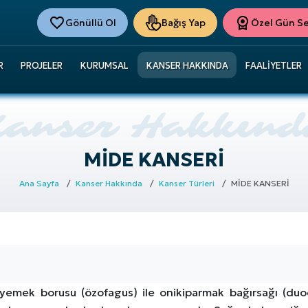
Gönüllü Ol
Bağış Yap
Özel Gün Ser
R
PROJELER
KURUMSAL
KANSER HAKKINDA
FAALIYETLER
MİDE KANSERİ
Ana Sayfa
Kanser Hakkında
Kanser Türleri
MİDE KANSERİ
yemek borusu (özofagus) ile onikiparmak bağırsağı (duo