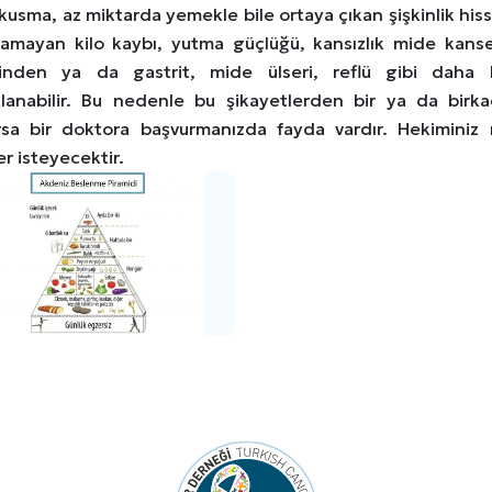
kusma, az miktarda yemekle bile ortaya çıkan şişkinlik his
namayan kilo kaybı, yutma güçlüğü, kansızlık mide kanseri
inden ya da gastrit, mide ülseri, reflü gibi daha 
lanabilir. Bu nedenle bu şikayetlerden bir ya da birk
rsa bir doktora başvurmanızda fayda vardır. Hekiminiz 
er isteyecektir.