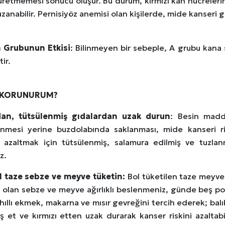
üretmemesi sonucu oluşur. Bu durum, kırmızı kan hücrelerin
zanabilir. Pernisiyöz anemisi olan kişilerde, mide kanseri g
 Grubunun Etkisi
: Bilinmeyen bir sebeple, A grubu kana 
ir.
 KORUNURUM?
dan, tütsülenmiş gıdalardan uzak durun
: Besin madde
enmesi yerine buzdolabında saklanması, mide kanseri ri
ı azaltmak için tütsülenmiş, salamura edilmiş ve tuzla
z.
l taze sebze ve meyve tüketin:
Bol tüketilen taze meyve v
lı olan sebze ve meyve ağırlıklı beslenmeniz, günde beş p
hıllı ekmek, makarna ve mısır gevreğini tercih ederek; bal
ş et ve kırmızı etten uzak durarak kanser riskini azaltabil