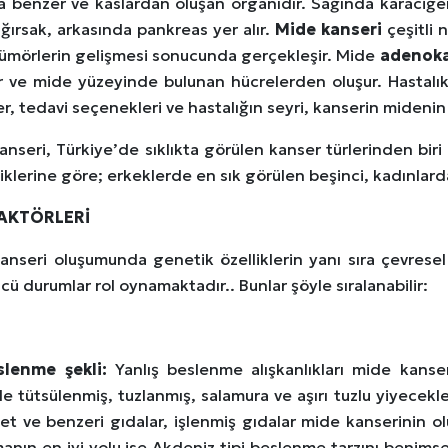
a benzer ve kaslardan oluşan organıdır. Sağında karaciğer
ğırsak, arkasında pankreas yer alır.
Mide kanseri
çeşitli
tümörlerin gelişmesi sonucunda gerçekleşir. Mide
adenok
r ve mide yüzeyinde bulunan hücrelerden oluşur. Hastalık 
ler, tedavi seçenekleri ve hastalığın seyri, kanserin mideni
nseri, Türkiye’de sıklıkta görülen kanser türlerinden biri 
tiklerine göre; erkeklerde en sık görülen beşinci, kadınlard
FAKTÖRLERİ
anseri oluşumunda genetik özelliklerin yanı sıra çevresel 
cü durumlar rol oynamaktadır.. Bunlar şöyle sıralanabilir:
slenme şekli:
Yanlış beslenme alışkanlıkları mide kanser
le tütsülenmiş, tuzlanmış, salamura ve aşırı tuzlu yiyecekl
 et ve benzeri gıdalar, işlenmiş gıdalar mide kanserinin 
anın en iyi yolu ise Akdeniz tipi beslenme tarzını benims