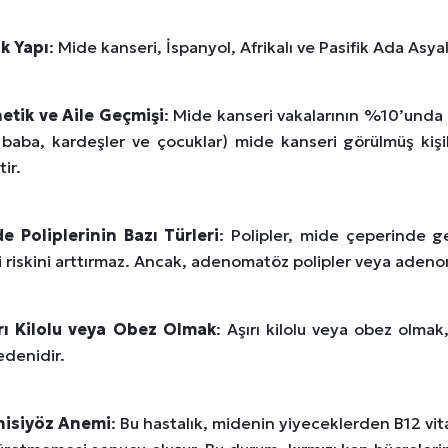
ik Yapı
: Mide kanseri, İspanyol, Afrikalı ve Pasifik Ada Asya
etik
ve
Aile Geçmişi
: Mide kanseri vakalarının %10’unda g
 baba, kardeşler ve çocuklar) mide kanseri görülmüş kişil
ir.
e Poliplerinin Bazı Türleri
: Polipler, mide çeperinde ge
i riskini arttırmaz. Ancak, adenomatöz polipler veya ade
rı Kilolu veya Obez Olmak
: Aşırı kilolu veya obez olm
edenidir.
nisiyöz Anemi
: Bu hastalık, midenin yiyeceklerden B12 vit