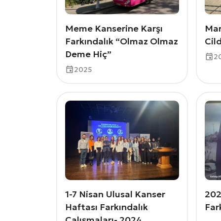
Meme Kanserine Karşı
Mar
Farkındalık “Olmaz Olmaz
Cil
Deme Hiç”
2
2025
1-7 Nisan Ulusal Kanser
202
Haftası Farkındalık
Far
Çalışmaları- 2024