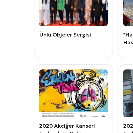
Ünlü Objeler Sergisi
"Ha
Has
2020 Akciğer Kanseri
202