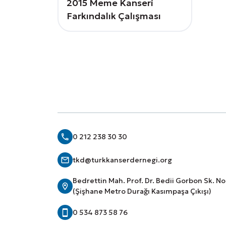
2015 Meme Kanseri
Farkındalık Çalışması
0 212 238 30 30
tkd@turkkanserdernegi.org
Bedrettin Mah. Prof. Dr. Bedii Gorbon Sk. N
(Şişhane Metro Durağı Kasımpaşa Çıkışı)
0 534 873 58 76