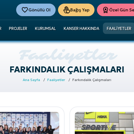
Gönüllü Ol
Bağış Yap
Özel Gün Ser
R
PROJELER
KURUMSAL
KANSER HAKKINDA
FAALIYETLER
FARKINDALIK ÇALIŞMALARI
Ana Sayfa
Faaliyetler
Farkındalık Çalışmaları