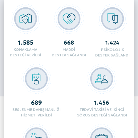
400
274
782
KONAKLAMA
MADDI
PSIKOLOJIK
DESTEĞI VERILDI
DESTEK SAĞLANDI
DESTEK SAĞLANDI
342
888
BESLENME DANIŞMANLIĞI
TEDAVI TAKIBI VE IKINCI
HIZMETI VERILDI
GÖRÜŞ DESTEĞI SAĞLANDI