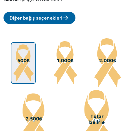
Diğer bağış seçenekleri
500
₺
1.000
₺
2.000
₺
Tutar
2.500
₺
belirle