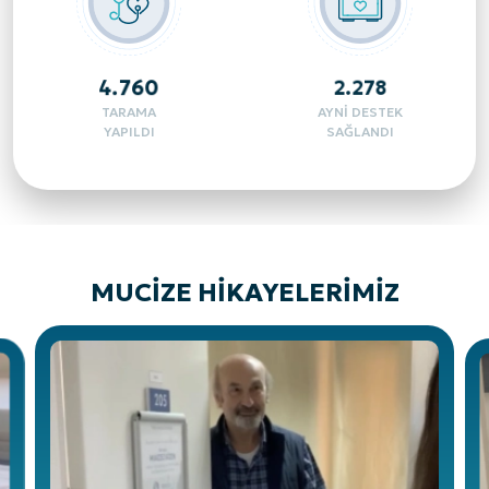
2.892
1.582
TARAMA
AYNI DESTEK
YAPILDI
SAĞLANDI
MUCIZE HIKAYELERIMIZ