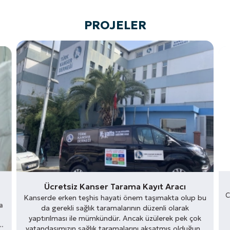
PROJELER
Ücretsiz Kanser Tarama Kayıt Aracı
C
Kanserde erken teşhis hayati önem taşımakta olup bu
ra
da gerekli sağlık taramalarının düzenli olarak
yaptırılması ile mümkündür. Ancak üzülerek pek çok
vatandaşımızın sağlık taramalarını aksatmış olduğuna