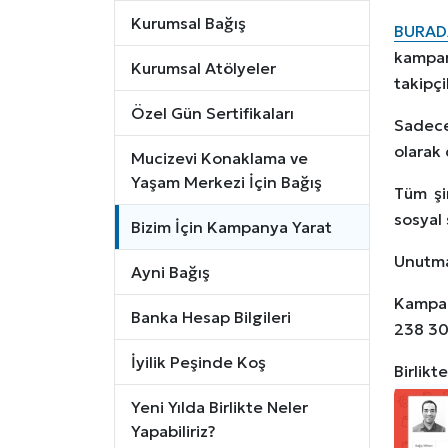
Kurumsal Bağış
BURAD
kampan
Kurumsal Atölyeler
takipçi
Özel Gün Sertifikaları
Sadece
olarak 
Mucizevi Konaklama ve
Yaşam Merkezi İçin Bağış
Tüm şi
sosyal 
Bizim İçin Kampanya Yarat
Unutma
Ayni Bağış
Kampan
Banka Hesap Bilgileri
238 30
İyilik Peşinde Koş
Birlikt
Yeni Yılda Birlikte Neler
Yapabiliriz?