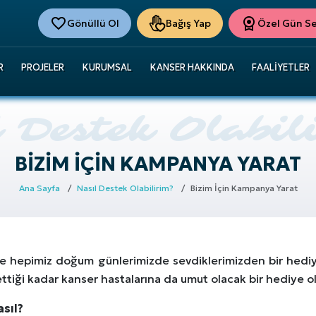
Gönüllü Ol
Bağış Yap
Özel Gün Ser
R
PROJELER
KURUMSAL
KANSER HAKKINDA
FAALIYETLER
BIZIM İÇIN KAMPANYA YARAT
Ana Sayfa
Nasıl Destek Olabilirim?
Bizim İçin Kampanya Yarat
de hepimiz doğum günlerimizde sevdiklerimizden bir hediye
ttiği kadar kanser hastalarına da umut olacak bir hediye o
asıl?