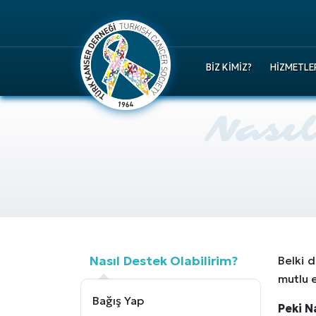
BIZ KIMIZ?
HIZMETLE
Nasıl Destek Olabilirim?
Belki 
mutlu e
Bağış Yap
Peki N