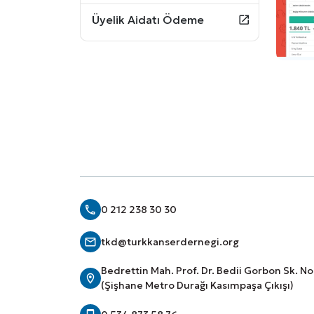
Üyelik Aidatı Ödeme
0 212 238 30 30
tkd@turkkanserdernegi.org
Bedrettin Mah. Prof. Dr. Bedii Gorbon Sk. N
(Şişhane Metro Durağı Kasımpaşa Çıkışı)