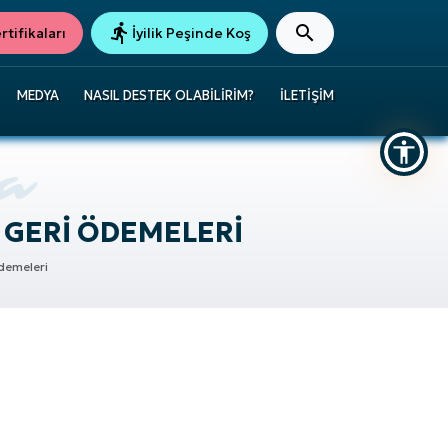
tifikaları
İyilik Peşinde Koş
MEDYA
NASIL DESTEK OLABILIRIM?
İLETIŞIM
 GERI ÖDEMELERI
demeleri