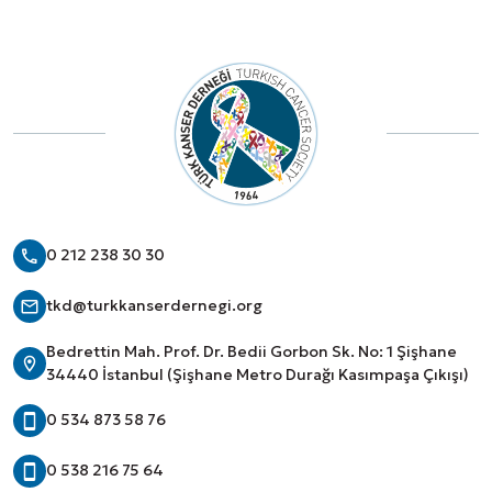
0 212 238 30 30
tkd@turkkanserdernegi.org
Bedrettin Mah. Prof. Dr. Bedii Gorbon Sk. No: 1 Şişhane
34440 İstanbul (Şişhane Metro Durağı Kasımpaşa Çıkışı)
0 534 873 58 76
0 538 216 75 64