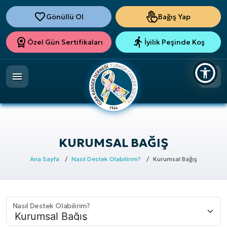
Gönüllü Ol
Bağış Yap
Özel Gün Sertifikaları
İyilik Peşinde Koş
KURUMSAL BAĞIŞ
Ana Sayfa
Nasıl Destek Olabilirim?
Kurumsal Bağış
Nasıl Destek Olabilirim?