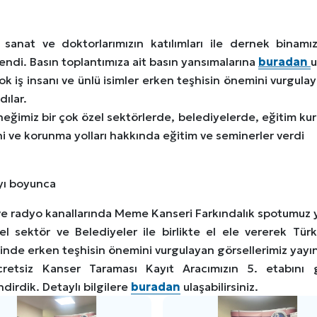
, sanat ve doktorlarımızın katılımları ile dernek binamı
endi. Basın toplantımıza ait basın yansımalarına
buradan
u
ok iş insanı ve ünlü isimler erken teşhisin önemini vurgula
dılar.
neğimiz bir çok özel sektörlerde, belediyelerde, eğitim k
i ve korunma yolları hakkında eğitim ve seminerler verdi
yı boyunca
e radyo kanallarında Meme Kanseri Farkındalık spotumuz y
el sektör ve Belediyeler ile birlikte el ele vererek Tü
inde erken teşhisin önemini vurgulayan görsellerimiz yayı
cretsiz Kanser Taraması Kayıt Aracımızın 5. etabını ge
irdik. Detaylı bilgilere
buradan
ulaşabilirsiniz.