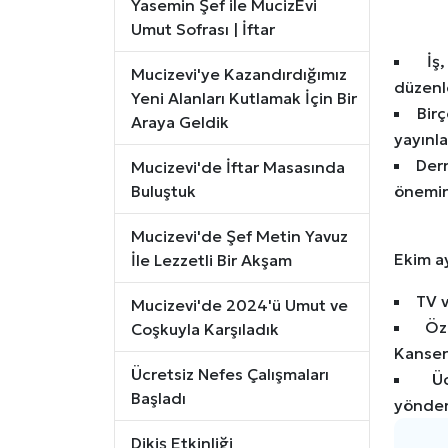
Yasemin Şef ile MucizEvi
Umut Sofrası | İftar
İş
Mucizevi'ye Kazandırdığımız
düzenl
Yeni Alanları Kutlamak İçin Bir
Birç
Araya Geldik
yayınla
Der
Mucizevi'de İftar Masasında
Buluştuk
önemin
Mucizevi'de Şef Metin Yavuz
Ekim a
İle Lezzetli Bir Akşam
TV v
Mucizevi'de 2024'ü Umut ve
Öz
Coşkuyla Karşıladık
Kanser
Ücretsiz Nefes Çalışmaları
Ü
Başladı
yöndend
Dikiş Etkinliği