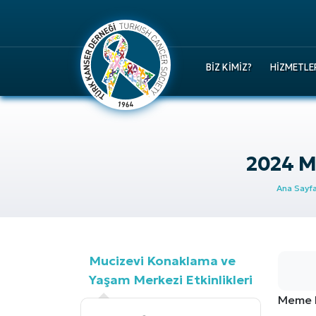
BIZ KIMIZ?
HIZMETLE
2024 
Ana Sayf
Mucizevi Konaklama ve
Yaşam Merkezi Etkinlikleri
Meme K