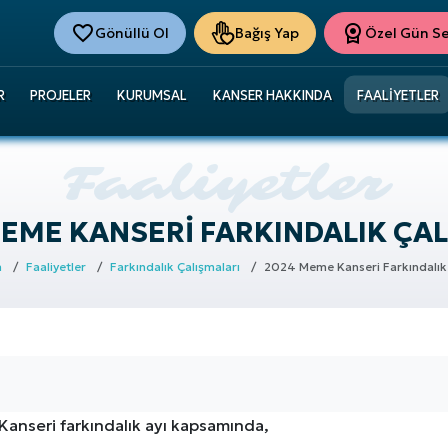
Gönüllü Ol
Bağış Yap
Özel Gün Ser
R
PROJELER
KURUMSAL
KANSER HAKKINDA
FAALIYETLER
MEME KANSERI FARKINDALIK ÇAL
a
Faaliyetler
Farkındalık Çalışmaları
2024 Meme Kanseri Farkındalık
anseri farkındalık ayı kapsamında,