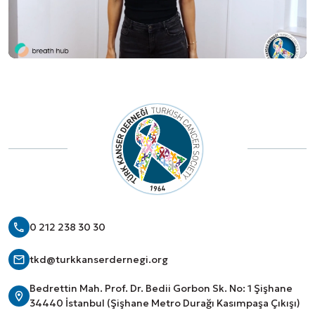
0 212 238 30 30
tkd@turkkanserdernegi.org
Bedrettin Mah. Prof. Dr. Bedii Gorbon Sk. No: 1 Şişhane
34440 İstanbul (Şişhane Metro Durağı Kasımpaşa Çıkışı)