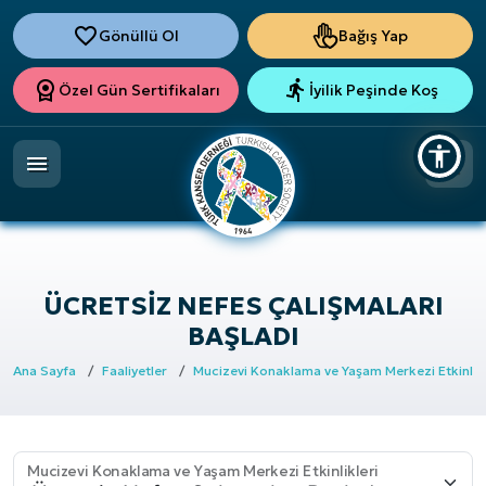
Gönüllü Ol
Bağış Yap
Özel Gün Sertifikaları
İyilik Peşinde Koş
ÜCRETSIZ NEFES ÇALIŞMALARI
BAŞLADI
Ana Sayfa
Faaliyetler
Mucizevi Konaklama ve Yaşam Merkezi Etkinlikl
Mucizevi Konaklama ve Yaşam Merkezi Etkinlikleri