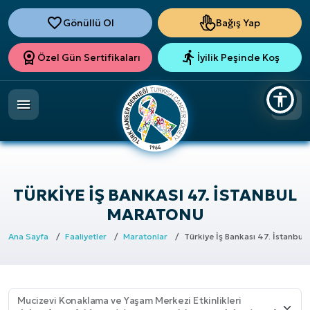
Gönüllü Ol
Bağış Yap
Özel Gün Sertifikaları
İyilik Peşinde Koş
TÜRKIYE İŞ BANKASI 47. İSTANBUL
MARATONU
Ana Sayfa
Faaliyetler
Maratonlar
Türkiye İş Bankası 47. İstanbul
Mucizevi Konaklama ve Yaşam Merkezi Etkinlikleri