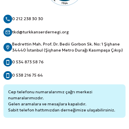
0 212 238 30 30
tkd@turkkanserdernegi.org
Bedrettin Mah. Prof. Dr. Bedii Gorbon Sk. No: 1 Şişhane
34440 İstanbul (Şişhane Metro Durağı Kasımpaşa Çıkışı)
0 534 873 58 76
0 538 216 75 64
Cep telefonu numaralarımız çağrı merkezi
numaralarımızdır.
Gelen aramalara ve mesajlara kapalıdır.
Sabit telefon hattımızdan derneğimize ulaşabilirsiniz.