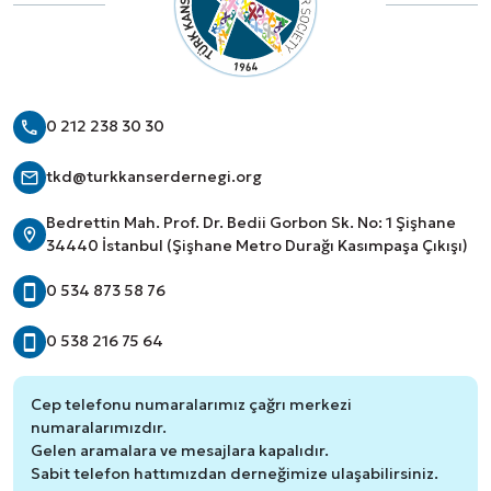
0 212 238 30 30
tkd@turkkanserdernegi.org
Bedrettin Mah. Prof. Dr. Bedii Gorbon Sk. No: 1 Şişhane
34440 İstanbul (Şişhane Metro Durağı Kasımpaşa Çıkışı)
0 534 873 58 76
0 538 216 75 64
Cep telefonu numaralarımız çağrı merkezi
numaralarımızdır.
Gelen aramalara ve mesajlara kapalıdır.
Sabit telefon hattımızdan derneğimize ulaşabilirsiniz.