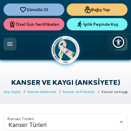
Gönüllü Ol
Bağış Yap
Özel Gün Sertifikaları
İyilik Peşinde Koş
KANSER VE KAYGI (ANKSIYETE)
Ana Sayfa
Kanser Hakkında
Kanser ve Psikoloji
Kanser ve Kaygı (
Kanser Türleri