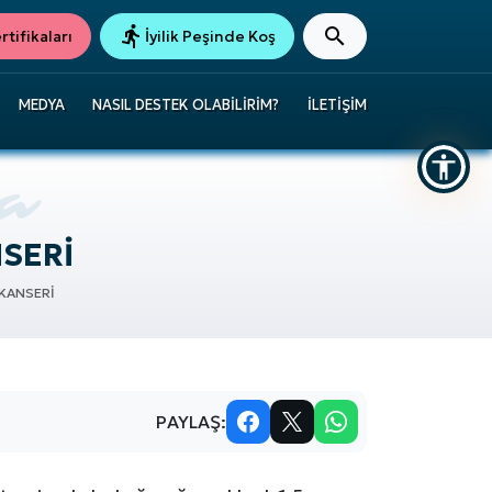
tifikaları
İyilik Peşinde Koş
MEDYA
NASIL DESTEK OLABILIRIM?
İLETIŞIM
NSERİ
 KANSERİ
PAYLAŞ: