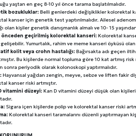
ğu yaştan en geç 8-10 yıl önce tarama başlatılmalıdır.
tik bozukluklar:
Belli genlerdeki değişiklikler kolorektal ka
tal kanser için genetik test yaptırılmalıdır. Ailesel adenom
ğı olan kişiler genetik danışmanlık almalı ve 10- 15 yaşından
önceden geçirilmiş kolorektal kanseri:
Kolorektal kanse
gelişebilir. Yumurtalık, rahim ve meme kanseri öyküsü olan 
atif kolit veya crohn hastalığı:
Bağırsakta adı geçen iltih
rtmıştır. Bu kişilerde normal topluma göre 10 kat artmış risk m
n sonra periyodik olarak kolonoskopi yaptırmalıdır.
:
Hayvansal yağdan zengin, meyve, sebze ve liften fakir diy
tal kanser riski artmıştır.
 vitamini düzeyi:
Kan D vitamini düzeyi düşük olan kişiler
tadır.
a:
Sigara içen kişilerde polip ve kolorektal kanser riski artm
ma:
Kolorektal kanseri taramalarını düzenli yaptırmayan kiş
tadır.
 KORUNURUM