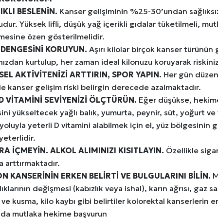
IKLI BESLENİN.
Kanser gelişiminin %25-30’undan sağlıksız 
dur. Yüksek lifli, düşük yağ içerikli gıdalar tüketilmeli, 
mesine özen gösterilmelidir.
 DENGESİNİ KORUYUN.
Aşırı kilolar birçok kanser türünün g
ınızdan kurtulup, her zaman ideal kilonuzu koruyarak riskinizi
KSEL AKTİVİTENİZİ ARTTIRIN, SPOR YAPIN.
Her gün düzenl
de kanser gelişim riski belirgin derecede azalmaktadır.
D VİTAMİNİ SEVİYENİZİ ÖLÇTÜRÜN.
Eğer düşükse, hekime
ini yükseltecek yağlı balık, yumurta, peynir, süt, yoğurt ve 
ı yoluyla yeterli D vitamini alabilmek için el, yüz bölgesini
yeterlidir.
RA İÇMEYİN. ALKOL ALIMINIZI KISITLAYIN.
Özellikle sigara
 arttırmaktadır.
N KANSERİNİN ERKEN BELİRTİ VE BULGULARINI BİLİN.
M
lıklarının değişmesi (kabızlık veya ishal), karın ağrısı, gaz s
 ve kusma, kilo kaybı gibi belirtiler kolorektal kanserlerin er
ında mutlaka hekime başvurun