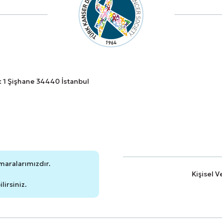
o: 1 Şişhane 34440 İstanbul
maralarımızdır.
Kişisel 
irsiniz.