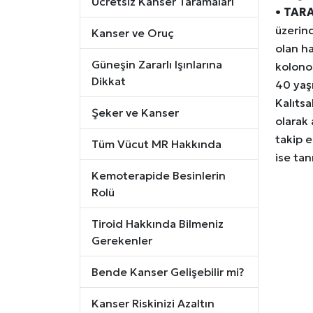
Ücretsiz Kanser Taramaları
•
TARA
üzerind
Kanser ve Oruç
olan ha
Güneşin Zararlı Işınlarına
kolonos
Dikkat
40 yaş
Kalıtsa
Şeker ve Kanser
olarak 
takip e
Tüm Vücut MR Hakkında
ise tan
Kemoterapide Besinlerin
Rolü
Tiroid Hakkında Bilmeniz
Gerekenler
Bende Kanser Gelişebilir mi?
Kanser Riskinizi Azaltın