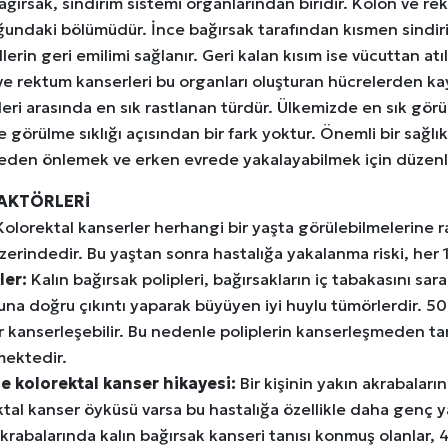
ağırsak, sindirim sistemi organlarından biridir. Kolon ve rek
ğundaki bölümüdür. İnce bağırsak tarafından kısmen sindiri
lerin geri emilimi sağlanır. Geri kalan kısım ise vücuttan at
ve rektum kanserleri bu organları oluşturan hücrelerden ka
eri arasında en sık rastlanan türdür. Ülkemizde en sık görül
 görülme sıklığı açısından bir fark yoktur. Önemli bir sağlı
eden önlemek ve erken evrede yakalayabilmek için düzenli o
FAKTÖRLERİ
olorektal kanserler herhangi bir yaşta görülebilmelerine 
zerindedir. Bu yaştan sonra hastalığa yakalanma riski, her 10
ler:
Kalın bağırsak polipleri, bağırsakların iç tabakasını s
na doğru çıkıntı yaparak büyüyen iyi huylu tümörlerdir. 50
er kanserleşebilir. Bu nedenle poliplerin kanserleşmeden t
ektedir.
e kolorektal kanser hikayesi:
Bir kişinin yakın akrabaları
tal kanser öyküsü varsa bu hastalığa özellikle daha genç y
krabalarında kalın bağırsak kanseri tanısı konmuş olanlar,