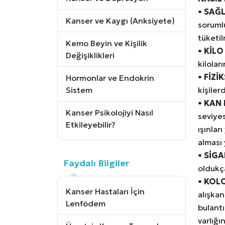
•
SAĞL
Kanser ve Kaygı (Anksiyete)
sorumlu
tüketil
Kemo Beyin ve Kişilik
•
KİLO
Değişiklikleri
kilolar
•
FİZİ
Hormonlar ve Endokrin
Sistem
kişiler
•
KAN 
Kanser Psikolojiyi Nasıl
seviyes
Etkileyebilir?
ışınlar
alması 
•
SİGA
Faydalı Bilgiler
oldukça
•
KOLO
Kanser Hastaları İçin
alışkan
Lenfödem
bulantı
varlığ