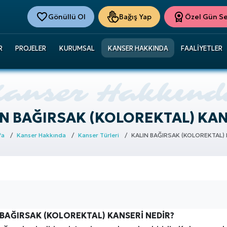
Gönüllü Ol
Bağış Yap
Özel Gün Ser
R
PROJELER
KURUMSAL
KANSER HAKKINDA
FAALIYETLER
N BAĞIRSAK (KOLOREKTAL) KA
fa
Kanser Hakkında
Kanser Türleri
KALIN BAĞIRSAK (KOLOREKTAL)
 BAĞIRSAK (KOLOREKTAL) KANSERİ NEDİR?