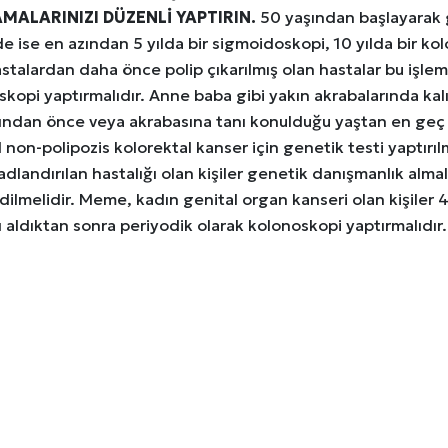
MALARINIZI DÜZENLİ YAPTIRIN.
50 yaşından başlayarak g
e ise en azından 5 yılda bir sigmoidoskopi, 10 yılda bir k
stalardan daha önce polip çıkarılmış olan hastalar bu işle
kopi yaptırmalıdır. Anne baba gibi yakın akrabalarında kalı
ından önce veya akrabasına tanı konulduğu yaştan en geç 8
l non-polipozis kolorektal kanser için genetik testi yaptırı
adlandırılan hastalığı olan kişiler genetik danışmanlık alma
dilmelidir. Meme, kadın genital organ kanseri olan kişiler 40
ı aldıktan sonra periyodik olarak kolonoskopi yaptırmalıdır.