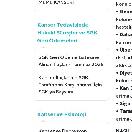
MEME KANSERİ
konuldu
•
Gene
kolorek
Kanser Tedavisinde
hastalı
Hukuki Süreçler ve SGK
•
Daha 
Geri Ödemeleri
kanser 
•
Ülser
SGK Geri Ödeme Listesine
riski a
Alınan İlaçlar - Temmuz 2025
aldıkta
•
Diyet
Kanser İlaçlarının SGK
kolorek
Tarafından Karşılanması İçin
•
Kan D
SGK'ya Başvuru
artmak
•
Sigar
•
Tara
Kanser ve Psikoloji
artmak
Kanser ve Depresyon
NASIL