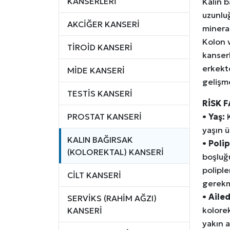
KANSERLERİ
Kalın b
uzunlu
AKCİĞER KANSERİ
mineral
Kolon 
TİROİD KANSERİ
kanserl
erkekte
MİDE KANSERİ
gelişm
TESTİS KANSERİ
RİSK 
PROSTAT KANSERİ
•
Yaş:
K
yaşın ü
KALIN BAĞIRSAK
•
Polip
(KOLOREKTAL) KANSERİ
boşluğu
polipl
CİLT KANSERİ
gerekm
•
Ailed
SERVİKS (RAHİM AĞZI)
kolorek
KANSERİ
yakın a