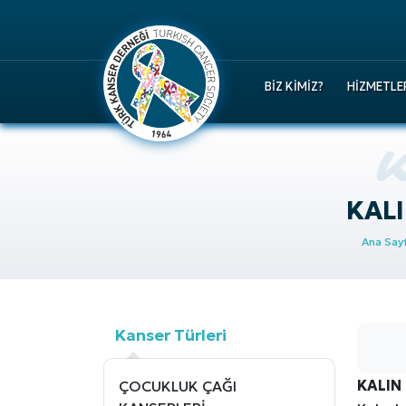
BIZ KIMIZ?
HIZMETLE
KALI
Ana Say
Kanser Türleri
KALIN
ÇOCUKLUK ÇAĞI