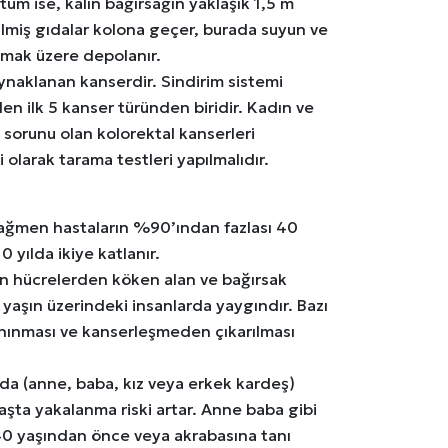
tum ise, kalın bağırsağın yaklaşık 1,5 m
lmiş gıdalar kolona geçer, burada suyun ve
ılmak üzere depolanır.
ynaklanan kanserdir. Sindirim sistemi
en ilk 5 kanser türünden biridir. Kadın ve
k sorunu olan kolorektal kanserleri
larak tarama testleri yapılmalıdır.
rağmen hastaların %90’ından fazlası 40
 yılda ikiye katlanır.
aran hücrelerden köken alan ve bağırsak
 yaşın üzerindeki insanlarda yaygındır. Bazı
anınması ve kanserleşmeden çıkarılması
nda (anne, baba, kız veya erkek kardeş)
aşta yakalanma riski artar. Anne baba gibi
 40 yaşından önce veya akrabasına tanı