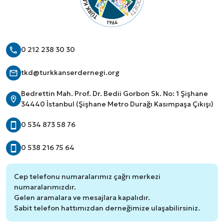
0 212 238 30 30
tkd@turkkanserdernegi.org
Bedrettin Mah. Prof. Dr. Bedii Gorbon Sk. No: 1 Şişhane
34440 İstanbul (Şişhane Metro Durağı Kasımpaşa Çıkışı)
0 534 873 58 76
0 538 216 75 64
Cep telefonu numaralarımız çağrı merkezi
numaralarımızdır.
Gelen aramalara ve mesajlara kapalıdır.
Sabit telefon hattımızdan derneğimize ulaşabilirsiniz.