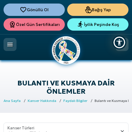
Gönüllü Ol
Bağış Yap
Özel Gün Sertifikaları
İyilik Peşinde Koş
BULANTI VE KUSMAYA DAIR
ÖNLEMLER
Ana Sayfa
Kanser Hakkında
Faydalı Bilgiler
Bulantı ve Kusmaya Da
Kanser Türleri