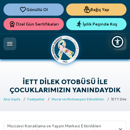
Gönüllü Ol
Bağış Yap
Özel Gün Sertifikaları
İyilik Peşinde Koş
İETT DILEK OTOBÜSÜ İLE
ÇOCUKLARIMIZIN YANINDAYDIK
Ana Sayfa
Faaliyetler
Moral ve Motivasyon Etkinlikleri
İETT Dilek
Mucizevi Konaklama ve Yaşam Merkezi Etkinlikleri