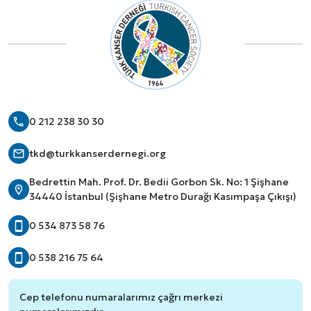
0 212 238 30 30
tkd@turkkanserdernegi.org
Bedrettin Mah. Prof. Dr. Bedii Gorbon Sk. No: 1 Şişhane
34440 İstanbul (Şişhane Metro Durağı Kasımpaşa Çıkışı)
0 534 873 58 76
0 538 216 75 64
Cep telefonu numaralarımız çağrı merkezi