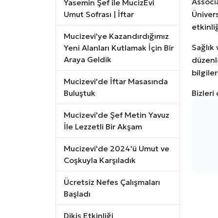
Associa
Yasemin Şef ile MucizEvi
Umut Sofrası | İftar
Üniver
etkinli
Mucizevi'ye Kazandırdığımız
Sağlık 
Yeni Alanları Kutlamak İçin Bir
Araya Geldik
düzenle
bilgiler
Mucizevi'de İftar Masasında
Buluştuk
Bizleri
Mucizevi'de Şef Metin Yavuz
İle Lezzetli Bir Akşam
Mucizevi'de 2024'ü Umut ve
Coşkuyla Karşıladık
Ücretsiz Nefes Çalışmaları
Başladı
Dikiş Etkinliği