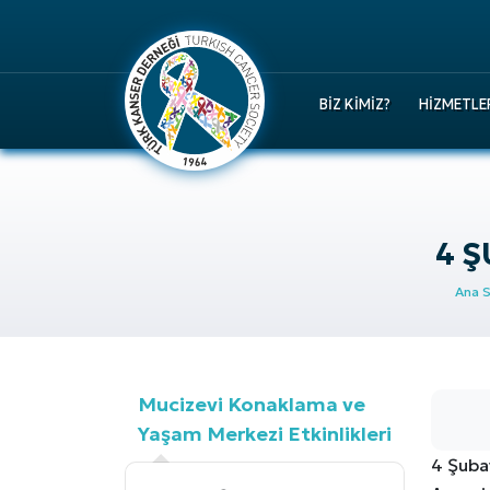
BIZ KIMIZ?
HIZMETLE
4 Ş
Ana 
Mucizevi Konaklama ve
Yaşam Merkezi Etkinlikleri
4 Şuba