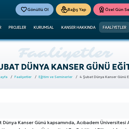
Gönüllü Ol
Bağış Yap
Özel Gün Ser
R
PROJELER
KURUMSAL
KANSER HAKKINDA
FAALIYETLER
UBAT DÜNYA KANSER GÜNÜ EĞI
Sayfa
Faaliyetler
Eğitim ve Seminerler
4 Şubat Dünya Kanser Günü E
t Dünya Kanser Günü kapsamında, Acıbadem Üniversitesi 