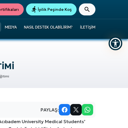
tifikaları
İyilik Peşinde Koş
MEDYA
NASIL DESTEK OLABILIRIM?
İLETIŞIM
TIMI
ğitimi
PAYLAŞ:
Acıbadem University Medical Students’