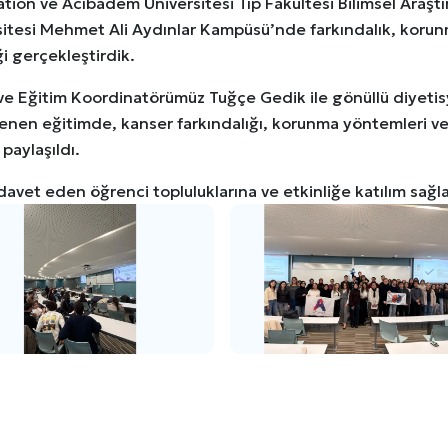
tion ve Acıbadem Üniversitesi Tıp Fakültesi Bilimsel Araştı
sitesi Mehmet Ali Aydınlar Kampüsü’nde farkındalık, korunm
ği gerçekleştirdik.
ve Eğitim Koordinatörümüz Tuğçe Gedik ile gönüllü diyetisy
nen eğitimde, kanser farkındalığı, korunma yöntemleri ve s
 paylaşıldı.
 davet eden öğrenci topluluklarına ve etkinliğe katılım sağ