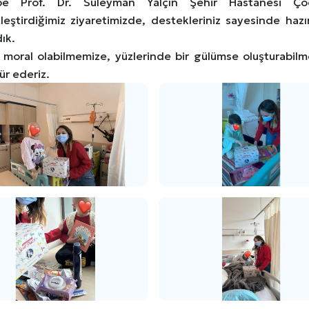
pe Prof. Dr. Süleyman Yalçın Şehir Hastanesi Çoc
leştirdiğimiz ziyaretimizde, destekleriniz sayesinde hazır
dık.
 moral olabilmemize, yüzlerinde bir gülümse oluşturabil
ür ederiz.