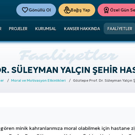
Gönüllü Ol
Bağış Yap
Özel Gün Ser
R
PROJELER
KURUMSAL
KANSER HAKKINDA
FAALIYETLER
R. SÜLEYMAN YALÇIN ŞEHIR HAS
ler
Moral ve Motivasyon Etkinlikleri
Göztepe Prof. Dr. Süleyman Yalçın Ş
 gören minik kahranlarımıza moral olabilmek için hastane z