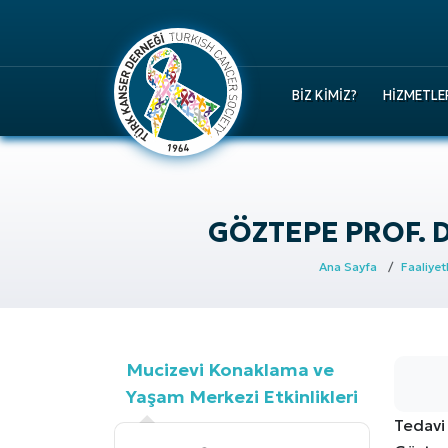
BIZ KIMIZ?
HIZMETLE
GÖZTEPE PROF. D
Ana Sayfa
Faaliyet
Mucizevi Konaklama ve
Yaşam Merkezi Etkinlikleri
Tedavi