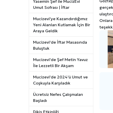
Gözte
Yasemin Şef ile MucizEvi
Umut Sofrası | İftar
gerçek
ulaştır
Mucizevi'ye Kazandırdığımız
Onlara
Yeni Alanları Kutlamak İçin Bir
teşekk
Araya Geldik
Mucizevi'de İftar Masasında
Buluştuk
Mucizevi'de Şef Metin Yavuz
İle Lezzetli Bir Akşam
Mucizevi'de 2024'ü Umut ve
Coşkuyla Karşıladık
Ücretsiz Nefes Çalışmaları
Başladı
Dikiş Etkinliği