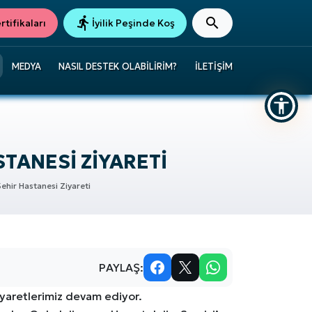
tifikaları
İyilik Peşinde Koş
MEDYA
NASIL DESTEK OLABILIRIM?
İLETIŞIM
TANESI ZIYARETI
ehir Hastanesi Ziyareti
PAYLAŞ:
iyaretlerimiz devam ediyor.