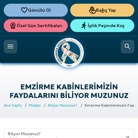
Gönüllü Ol
Bağış Yap
Özel Gün Sertifikaları
İyilik Peşinde Koş
EMZIRME KABINLERIMIZIN
FAYDALARINI BILIYOR MUZUNUZ
Ana Sayfa
Medya
Biliyor Musunuz?
Emzirme Kabinlerimizin Faydal
Biliyor Musunuz?