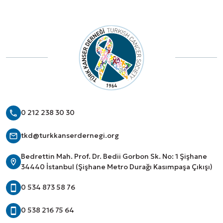
0 212 238 30 30
tkd@turkkanserdernegi.org
Bedrettin Mah. Prof. Dr. Bedii Gorbon Sk. No: 1 Şişhane
34440 İstanbul (Şişhane Metro Durağı Kasımpaşa Çıkışı)
0 534 873 58 76
0 538 216 75 64